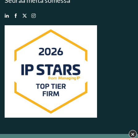
Seuraa meitä somessa
×