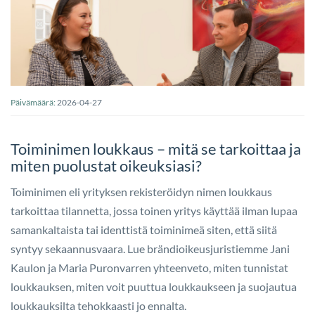
Päivämäärä:
2026-04-27
Toiminimen loukkaus – mitä se tarkoittaa ja
miten puolustat oikeuksiasi?
Toiminimen eli yrityksen rekisteröidyn nimen loukkaus
tarkoittaa tilannetta, jossa toinen yritys käyttää ilman lupaa
samankaltaista tai identtistä toiminimeä siten, että siitä
syntyy sekaannusvaara. Lue brändioikeusjuristiemme Jani
Kaulon ja Maria Puronvarren yhteenveto, miten tunnistat
loukkauksen, miten voit puuttua loukkaukseen ja suojautua
loukkauksilta tehokkaasti jo ennalta.