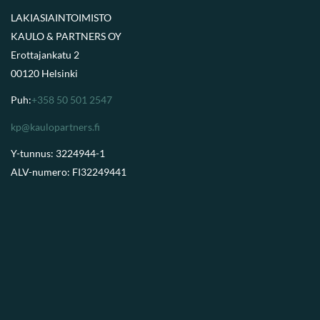
LAKIASIAINTOIMISTO
KAULO & PARTNERS OY
Erottajankatu 2
00120 Helsinki
Puh:
+358 50 501 2547
kp@kaulopartners.fi
Y-tunnus: 3224944-1
ALV-numero: FI32249441