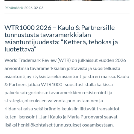
Päivämäärä:
2026-02-03
WTR1000 2026 – Kaulo & Partnersille
tunnustusta tavaramerkkialan
asiantuntijuudesta: “Ketterä, tehokas ja
luotettava”
World Trademark Review (WTR) on julkaissut vuoden 2026
arviointinsa tavaramerkkialan johtavista ja suositelluista
asiantuntijayrityksistä sekä asiantuntijoista eri maissa. Kaulo
& Partners jatkaa WTR1000 -suosituslistalla kaikissa
palvelukategorioissa: tavaramerkkien rekisteröinti ja
strategia, oikeuksien valvonta, puolustaminen ja
riidanratkaisu sekä brändioikeuksiin liittyvät transaktiot
kuten lisensointi. Jani Kaulo ja Maria Puronvarsi saavat
lisäksi henkilökohtaiset tunnustukset osaamisestaan.