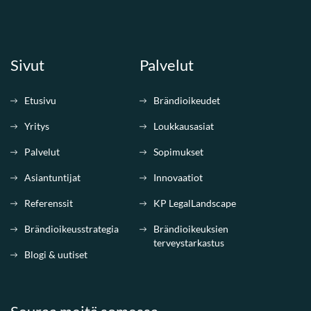
Sivut
Palvelut
Etusivu
Brändioikeudet
Yritys
Loukkausasiat
Palvelut
Sopimukset
Asiantuntijat
Innovaatiot
Referenssit
KP LegalLandscape
Brändioikeusstrategia
Brändioikeuksien
terveystarkastus
Blogi & uutiset