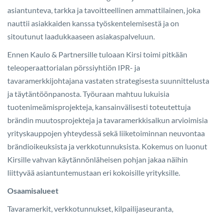
asiantunteva, tarkka ja tavoitteellinen ammattilainen, joka
nauttii asiakkaiden kanssa työskentelemisestä ja on
sitoutunut laadukkaaseen asiakaspalveluun.
Ennen Kaulo & Partnersille tuloaan Kirsi toimi pitkään
teleoperaattorialan pörssiyhtiön IPR- ja
tavaramerkkijohtajana vastaten strategisesta suunnittelusta
ja täytäntöönpanosta. Työuraan mahtuu lukuisia
tuotenimeämisprojekteja, kansainvälisesti toteutettuja
brändin muutosprojekteja ja tavaramerkkisalkun arvioimisia
yrityskauppojen yhteydessä sekä liiketoiminnan neuvontaa
brändioikeuksista ja verkkotunnuksista. Kokemus on luonut
Kirsille vahvan käytännönläheisen pohjan jakaa näihin
liittyvää asiantuntemustaan eri kokoisille yrityksille.
Osaamisalueet
Tavaramerkit, verkkotunnukset, kilpailijaseuranta,