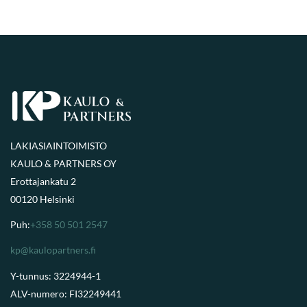
LAKIASIAINTOIMISTO
KAULO & PARTNERS OY
Erottajankatu 2
00120 Helsinki
Puh:
+358 50 501 2547
kp@kaulopartners.fi
Y-tunnus: 3224944-1
ALV-numero: FI32249441