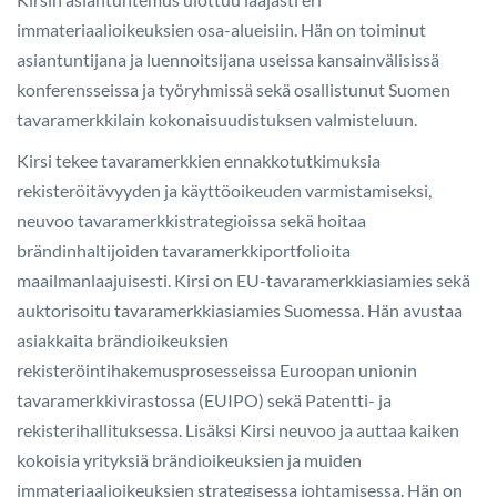
immateriaalioikeuksien osa-alueisiin. Hän on toiminut
asiantuntijana ja luennoitsijana useissa kansainvälisissä
konferensseissa ja työryhmissä sekä osallistunut Suomen
tavaramerkkilain kokonaisuudistuksen valmisteluun.
Kirsi tekee tavaramerkkien ennakkotutkimuksia
rekisteröitävyyden ja käyttöoikeuden varmistamiseksi,
neuvoo tavaramerkkistrategioissa sekä hoitaa
brändinhaltijoiden tavaramerkkiportfolioita
maailmanlaajuisesti. Kirsi on EU-tavaramerkkiasiamies sekä
auktorisoitu tavaramerkkiasiamies Suomessa. Hän avustaa
asiakkaita brändioikeuksien
rekisteröintihakemusprosesseissa Euroopan unionin
tavaramerkkivirastossa (EUIPO) sekä Patentti- ja
rekisterihallituksessa. Lisäksi Kirsi neuvoo ja auttaa kaiken
kokoisia yrityksiä brändioikeuksien ja muiden
immateriaalioikeuksien strategisessa johtamisessa. Hän on