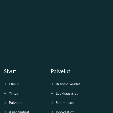
Sivut
Palvelut
Etusivu
Brändioikeudet
Yritys
Loukkausasiat
Palvelut
Sopimukset
Asiantuntijat
Innovaatiot