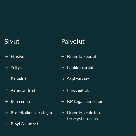
Sivut
Palvelut
Etusivu
Brändioikeudet
Yritys
Loukkausasiat
Palvelut
Sopimukset
Asiantuntijat
Innovaatiot
Referenssit
KP LegalLandscape
Brändioikeusstrategia
Brändioikeuksien
terveystarkastus
Blogi & uutiset