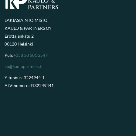
LAKIASIAINTOIMISTO
KAULO & PARTNERS OY
Erottajankatu 2
00120 Helsinki
Puh:
+358 50 501 2547
kp@kaulopartners.fi
Y-tunnus: 3224944-1
ALV-numero: FI32249441