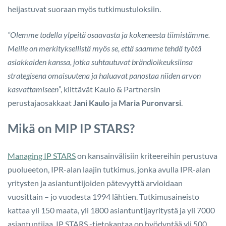
heijastuvat suoraan myös tutkimustuloksiin.
“Olemme todella ylpeitä osaavasta ja kokeneesta tiimistämme.
Meille on merkityksellistä myös se, että saamme tehdä työtä
asiakkaiden kanssa, jotka suhtautuvat brändioikeuksiinsa
strategisena omaisuutena ja haluavat panostaa niiden arvon
kasvattamiseen
”, kiittävät Kaulo & Partnersin
perustajaosakkaat
Jani Kaulo
ja
Maria Puronvarsi
.
Mikä on MIP IP STARS?
Managing IP STARS
on kansainvälisiin kriteereihin perustuva
puolueeton, IPR-alan laajin tutkimus, jonka avulla IPR-alan
yritysten ja asiantuntijoiden pätevyyttä arvioidaan
vuosittain – jo vuodesta 1994 lähtien. Tutkimusaineisto
kattaa yli 150 maata, yli 1800 asiantuntijayritystä ja yli 7000
asiantuntijaa. IP STARS -tietokantaa on hyödyntää yli 500