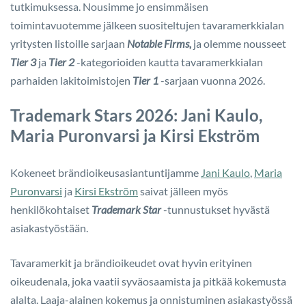
tutkimuksessa. Nousimme jo ensimmäisen
toimintavuotemme jälkeen suositeltujen tavaramerkkialan
yritysten listoille sarjaan
Notable Firms,
ja olemme nousseet
Tier 3
ja
Tier 2
-kategorioiden kautta tavaramerkkialan
parhaiden lakitoimistojen
Tier 1
-sarjaan vuonna 2026.
Trademark Stars 2026: Jani Kaulo,
Maria Puronvarsi ja Kirsi Ekström
Kokeneet brändioikeusasiantuntijamme
Jani Kaulo
,
Maria
Puronvarsi
ja
Kirsi Ekström
saivat jälleen myös
henkilökohtaiset
Trademark Star
-tunnustukset hyvästä
asiakastyöstään.
Tavaramerkit ja brändioikeudet ovat hyvin erityinen
oikeudenala, joka vaatii syväosaamista ja pitkää kokemusta
alalta. Laaja-alainen kokemus ja onnistuminen asiakastyössä