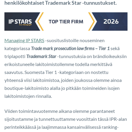
henkilökohtaiset Trademark Star -tunnustukset.
Managing IP STARS
-suosituslistoille nouseminen
kategoriassa
Trade mark prosecution law firms – Tier 1
sekä
triplapotti
Trademark Star
-tunnustuksia
on brändioikeuksiin
erikoistuneelle lakitoimistollemme todella merkittävä
saavutus. Suomesta Tier 1 -kategoriaan on nostettu
yhteensä viisi lakitoimistoa, joiden joukossa olemme ainoa
boutique-lakitoimisto alalla jo pitkään toimineiden isojen
lakitoimistojen rinnalla.
Viiden toimintavuotemme aikana olemme parantaneet
sijoitustamme ja tunnettuuttamme vuosittain tässä IPR-alan
perinteikkäässä ja laajimmassa kansainvälisessä ranking-