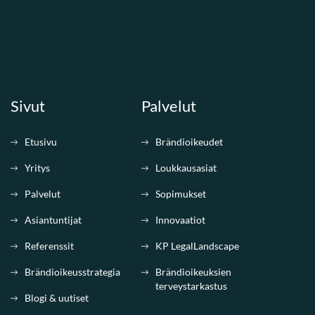
Sivut
Palvelut
Etusivu
Brändioikeudet
Yritys
Loukkausasiat
Palvelut
Sopimukset
Asiantuntijat
Innovaatiot
Referenssit
KP LegalLandscape
Brändioikeusstrategia
Brändioikeuksien
terveystarkastus
Blogi & uutiset