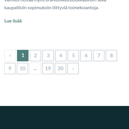
kaupallisiin sopimuksiin liittyviä toimeksiantoja.
Lue lisää
‹
1
2
3
4
5
6
7
8
...
9
10
19
20
›