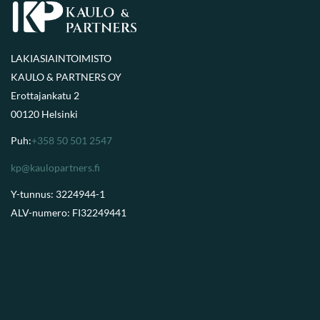
LAKIASIAINTOIMISTO
KAULO & PARTNERS OY
Erottajankatu 2
00120 Helsinki
Puh:
+358 50 501 2547
kp@kaulopartners.fi
Y-tunnus: 3224944-1
ALV-numero: FI32249441