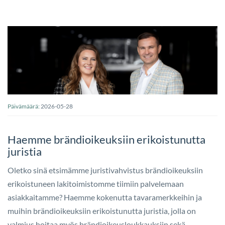
Päivämäärä:
2026-05-28
Haemme brändioikeuksiin erikoistunutta
juristia
Oletko sinä etsimämme juristivahvistus brändioikeuksiin
erikoistuneen lakitoimistomme tiimiin palvelemaan
asiakkaitamme? Haemme kokenutta tavaramerkkeihin ja
muihin brändioikeuksiin erikoistunutta juristia, jolla on
valmius hoitaa myös brändioikeusloukkauksiin sekä