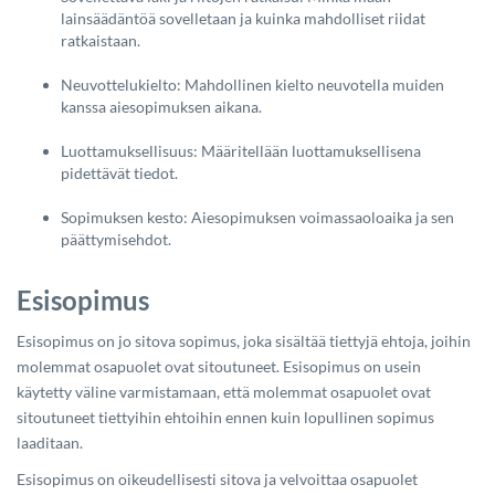
lainsäädäntöä sovelletaan ja kuinka mahdolliset riidat
ratkaistaan.
Neuvottelukielto: Mahdollinen kielto neuvotella muiden
kanssa aiesopimuksen aikana.
Luottamuksellisuus: Määritellään luottamuksellisena
pidettävät tiedot.
Sopimuksen kesto: Aiesopimuksen voimassaoloaika ja sen
päättymisehdot.
Esisopimus
Esisopimus on jo sitova sopimus, joka sisältää tiettyjä ehtoja, joihin
molemmat osapuolet ovat sitoutuneet. Esisopimus on usein
käytetty väline varmistamaan, että molemmat osapuolet ovat
sitoutuneet tiettyihin ehtoihin ennen kuin lopullinen sopimus
laaditaan.
Esisopimus on oikeudellisesti sitova ja velvoittaa osapuolet