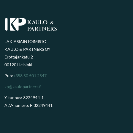
LAKIASIAINTOIMISTO
KAULO & PARTNERS OY
Erottajankatu 2
00120 Helsinki
Puh:
+358 50 501 2547
kp@kaulopartners.fi
Y-tunnus: 3224944-1
ALV-numero: FI32249441