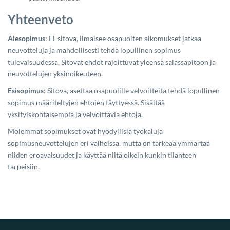
Yhteenveto
Aiesopimus
: Ei-sitova, ilmaisee osapuolten aikomukset jatkaa
neuvotteluja ja mahdollisesti tehdä lopullinen sopimus
tulevaisuudessa. Sitovat ehdot rajoittuvat yleensä salassapitoon ja
neuvottelujen yksinoikeuteen.
Esisopimus
: Sitova, asettaa osapuolille velvoitteita tehdä lopullinen
sopimus määriteltyjen ehtojen täyttyessä. Sisältää
yksityiskohtaisempia ja velvoittavia ehtoja.
Molemmat sopimukset ovat hyödyllisiä työkaluja
sopimusneuvottelujen eri vaiheissa, mutta on tärkeää ymmärtää
niiden eroavaisuudet ja käyttää niitä oikein kunkin tilanteen
tarpeisiin.