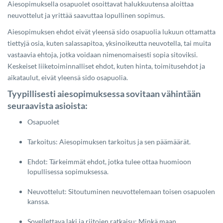
Aiesopimuksella osapuolet osoittavat halukkuutensa aloittaa
neuvottelut ja yrittää saavuttaa lopullinen sopimus.
Aiesopimuksen ehdot eivät yleensä sido osapuolia lukuun ottamatta
tiettyjä osia, kuten salassapitoa, yksinoikeutta neuvotella, tai muita
vastaavia ehtoja, jotka voidaan nimenomaisesti sopia sitoviksi.
Keskeiset liiketoiminnalliset ehdot, kuten hinta, toimitusehdot ja
aikataulut, eivät yleensä sido osapuolia.
Tyypillisesti aiesopimuksessa sovitaan vähintään
seuraavista asioista:
Osapuolet
Tarkoitus: Aiesopimuksen tarkoitus ja sen päämäärät.
Ehdot: Tärkeimmät ehdot, jotka tulee ottaa huomioon
lopullisessa sopimuksessa.
Neuvottelut: Sitoutuminen neuvottelemaan toisen osapuolen
kanssa.
Sovellettava laki ja riitojen ratkaisu: Minkä maan