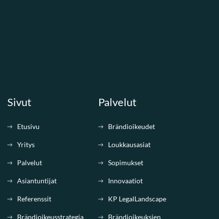
Sivut
Palvelut
Etusivu
Brändioikeudet
Yritys
Loukkausasiat
Palvelut
Sopimukset
Asiantuntijat
Innovaatiot
Referenssit
KP LegalLandscape
Brändioikeusstrategia
Brändioikeuksien