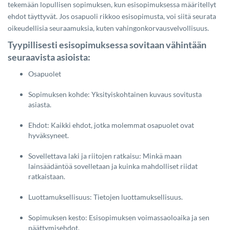
tekemään lopullisen sopimuksen, kun esisopimuksessa määritellyt
ehdot täyttyvät. Jos osapuoli rikkoo esisopimusta, voi siitä seurata
oikeudellisia seuraamuksia, kuten vahingonkorvausvelvollisuus.
Tyypillisesti esisopimuksessa sovitaan vähintään
seuraavista asioista:
Osapuolet
Sopimuksen kohde: Yksityiskohtainen kuvaus sovitusta
asiasta.
Ehdot: Kaikki ehdot, jotka molemmat osapuolet ovat
hyväksyneet.
Sovellettava laki ja riitojen ratkaisu: Minkä maan
lainsäädäntöä sovelletaan ja kuinka mahdolliset riidat
ratkaistaan.
Luottamuksellisuus: Tietojen luottamuksellisuus.
Sopimuksen kesto: Esisopimuksen voimassaoloaika ja sen
päättymisehdot.